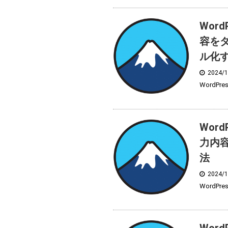
Word
容を
ル化
2024/
WordPr
Word
力内
法
2024/
WordPr