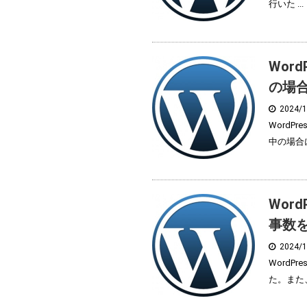
行いた ...
Wor
の場
2024/
Word
中の場合に 
Wor
事数
2024/
Word
た。また、通