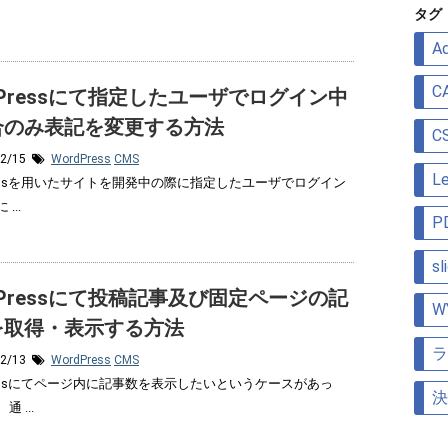
リ
タグ
ー
Ad
C
dPressにて指定したユーザでログイン中
合のみ表記を変更する方法
C
12/15
WordPress
CMS
Le
Pressを用いたサイトを開発中の際に指定したユーザでログイン
...
P
sl
dPressにて投稿記事及び固定ページの記
W
を取得・表示する方法
ラ
12/13
WordPress
CMS
Pressにてページ内に記事数を表示したいというケースがあっ
決
 ...