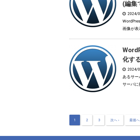
(編集
2024/
Word
画像が表示 
Wor
化す
2024/
あるサー
サーバに接
1
2
3
次へ ›
最後へ 