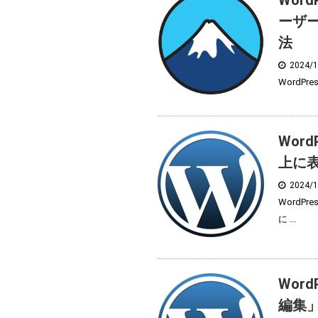
Word
ーザ
法
2024/
WordPr
Wor
上に
2024/
WordP
に ...
Wor
編集