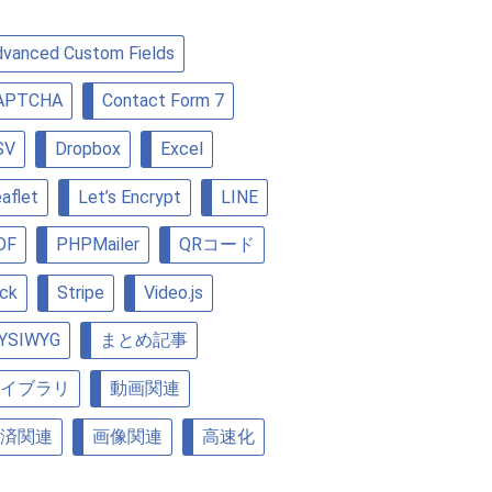
vanced Custom Fields
APTCHA
Contact Form 7
SV
Dropbox
Excel
aflet
Let’s Encrypt
LINE
DF
PHPMailer
QRコード
ick
Stripe
Video.js
YSIWYG
まとめ記事
イブラリ
動画関連
済関連
画像関連
高速化