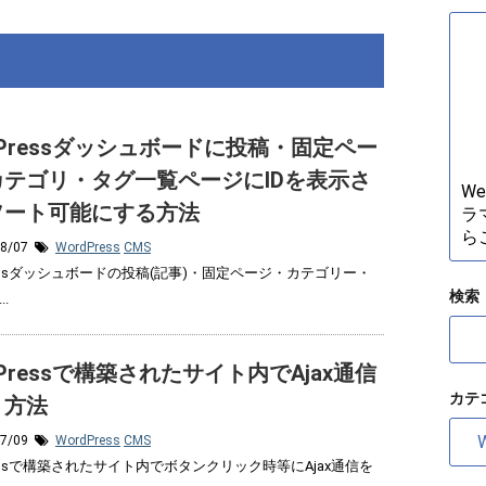
dPressダッシュボードに投稿・固定ペー
カテゴリ・タグ一覧ページにIDを表示さ
W
ソート可能にする方法
ラ
ら
08/07
WordPress
CMS
ressダッシュボードの投稿(記事)・固定ページ・カテゴリー・
検索
.
dPressで構築されたサイト内でAjax通信
カテ
う方法
カ
07/09
WordPress
CMS
テ
ressで構築されたサイト内でボタンクリック時等にAjax通信を
ゴ