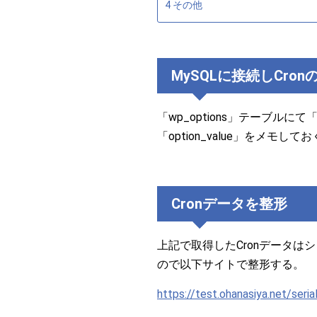
4
その他
MySQLに接続しCro
「wp_options」テーブルにて「
「option_value」をメモして
Cronデータを整形
上記で取得したCronデータ
ので以下サイトで整形する。
https://test.ohanasiya.net/seria