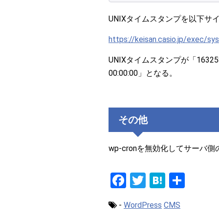
UNIXタイムスタンプを以下
https://keisan.casio.jp/exec/
UNIXタイムスタンプが「16325
00:00:00」となる。
その他
wp-cronを無効化してサーバ側
F
T
H
共
a
wi
at
有
-
WordPress
CMS
ce
tt
e