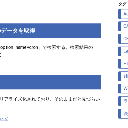
リ
タグ
ー
Ad
C
nのデータを取得
C
option_name=cron」で検索する。検索結果の
Le
おく。
P
sl
W
はシリアライズ化されており、そのままだと見づらい
ラ
決
lize/