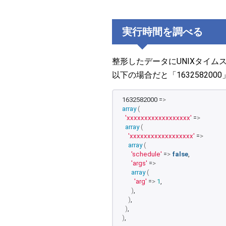
実行時間を調べる
整形したデータにUNIXタイ
以下の場合だと「16325820
1632582000 =
>
array
(
'xxxxxxxxxxxxxxxxxx'
 =
>
array
(
'xxxxxxxxxxxxxxxxxx'
 =
>
array
(
'schedule'
 =
>
false
,
'args'
 =
>
array
(
'arg'
 =
>
1
,
)
,
)
,
)
,
)
,