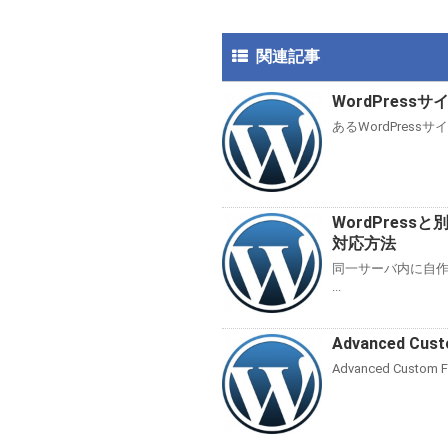
b
er
n
o
a
関連記事
o
WordPres
k
あるWordPress
WordPres
対応方法
同一サーバ内に自作
...
Advanced Cu
Advanced Custo