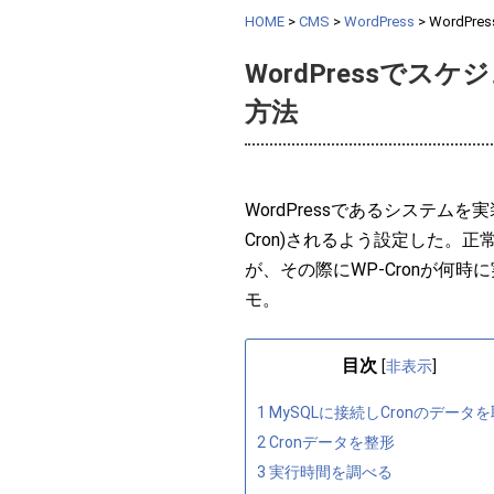
HOME
>
CMS
>
WordPress
>
WordP
WordPressで
方法
WordPressであるシステム
Cron)されるよう設定した。
が、その際にWP-Cronが何
モ。
目次
[
非表示
]
1
MySQLに接続しCronのデータ
2
Cronデータを整形
3
実行時間を調べる