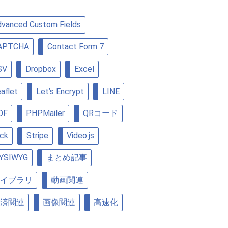
vanced Custom Fields
APTCHA
Contact Form 7
SV
Dropbox
Excel
aflet
Let’s Encrypt
LINE
DF
PHPMailer
QRコード
ick
Stripe
Video.js
YSIWYG
まとめ記事
イブラリ
動画関連
済関連
画像関連
高速化