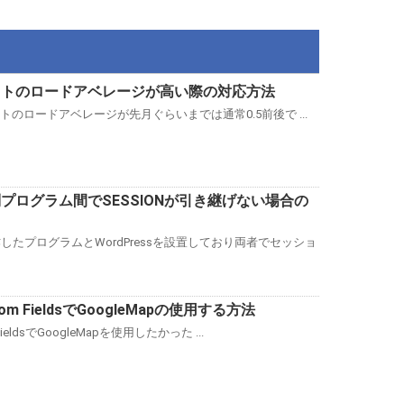
sサイトのロードアベレージが高い際の対応方法
サイトのロードアベレージが先月ぐらいまでは通常0.5前後で ...
sと別プログラム間でSESSIONが引き継げない場合の
したプログラムとWordPressを設置しており両者でセッショ
stom FieldsでGoogleMapの使用する方法
m FieldsでGoogleMapを使用したかった ...