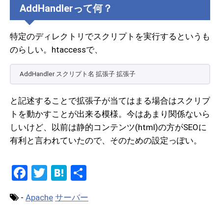
AddHandlerって何？
特定のディレクトリでスクリプトを実行するというも
のらしい。htaccessで、
AddHandler スクリプト名 拡張子 拡張子
と記述することで拡張子が当てはまる場合はスクリプ
トを動かすことが出来る模様。今はあまり関係ないら
しいけど、以前は静的コンテンツ(html)の方がSEOに
有利と言われていたので、そのための設定っぽい。
F
T
H
共
a
wi
at
有
-
Apache
サーバー
ce
tt
e