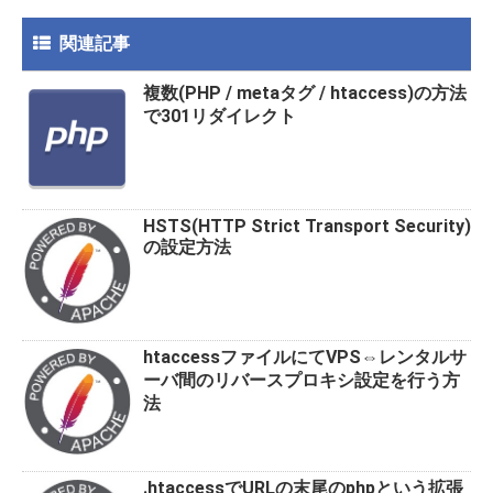
b
er
n
o
a
関連記事
o
複数(PHP / metaタグ / htaccess)の方法
k
で301リダイレクト
HSTS(HTTP Strict Transport Security)
の設定方法
htaccessファイルにてVPS⇔レンタルサ
ーバ間のリバースプロキシ設定を行う方
法
.htaccessでURLの末尾のphpという拡張