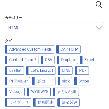
カテゴリー
カ
テ
ゴ
リ
タグ
ー
Advanced Custom Fields
CAPTCHA
Contact Form 7
CSV
Dropbox
Excel
Leaflet
Let’s Encrypt
LINE
PDF
PHPMailer
QRコード
slick
Stripe
Video.js
WYSIWYG
まとめ記事
ライブラリ
動画関連
決済関連