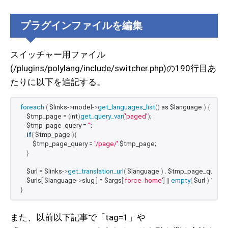
プラグインファイルを編集
スイッチャー用ファイル
(/plugins/polylang/include/switcher.php)の190行目あ
たりに以下を追記する。
foreach
(
 $links-
>
model-
>
get_languages_list
()
 as $language 
)
{
    $tmp_page = 
(
int
)
get_query_var
(
'paged'
)
;
    $tmp_page_query = 
''
;
if
(
 $tmp_page 
){
        $tmp_page_query = 
'/page/'
.$tmp_page;
}
    $url = $links-
>
get_translation_url
(
 $language 
)
 . $tmp_page_query;
    $urls
[
 $language-
>
slug 
]
 = $args
[
'force_home'
]
||
empty
(
 $url 
)
 ? $lin
}
また、以前以下記事で「tag=1」や