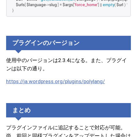
    $urls
[
 $language-
>
slug 
]
 = $args
[
'force_home'
]
||
empty
(
 $url 
)
 ? $lin
}
プラグインのバージョン
使用中のバージョンは2.3.4になる。また、プラグイ
ンは以下の通り。
https://ja.wordpress.org/plugins/polylang/
まとめ
プラグインファイルに追記することで対応が可能。
尚、前回と同様プラグインをアップデートした場合は