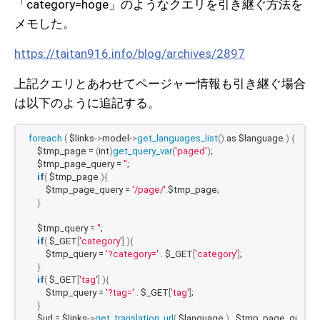
「category=hoge」のようなクエリを引き継ぐ方法を
メモした。
https://taitan916.info/blog/archives/2897
上記クエリとあわせてページャー情報も引き継ぐ場合
は以下のように追記する。
foreach
(
 $links-
>
model-
>
get_languages_list
()
 as $language 
)
{
    $tmp_page = 
(
int
)
get_query_var
(
'paged'
)
;
    $tmp_page_query = 
''
;
if
(
 $tmp_page 
){
        $tmp_page_query = 
'/page/'
.$tmp_page;
}
    $tmp_query = 
''
;
if
(
 $_GET
[
'category'
]
){
        $tmp_query = 
'?category='
 . $_GET
[
'category'
]
;
}
if
(
 $_GET
[
'tag'
]
){
        $tmp_query = 
'?tag='
 . $_GET
[
'tag'
]
;
}
    $url = $links-
>
get_translation_url
(
 $language 
)
 . $tmp_page_query .