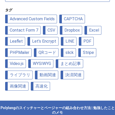
ゴ
リ
タグ
ー
Advanced Custom Fields
CAPTCHA
Contact Form 7
CSV
Dropbox
Excel
Leaflet
Let’s Encrypt
LINE
PDF
PHPMailer
QRコード
slick
Stripe
Video.js
WYSIWYG
まとめ記事
ライブラリ
動画関連
決済関連
画像関連
高速化
Polylangのスイッチャーとページャーの組み合わせ方法 | 勉強したこと
のメモ