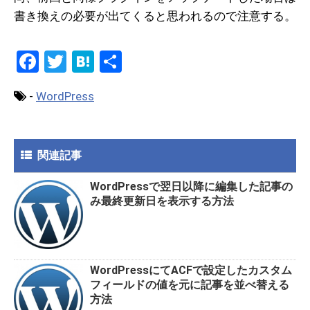
書き換えの必要が出てくると思われるので注意する。
F
T
H
共
a
wi
at
有
-
WordPress
ce
tt
e
b
er
n
o
a
関連記事
o
WordPressで翌日以降に編集した記事の
k
み最終更新日を表示する方法
WordPressにてACFで設定したカスタム
フィールドの値を元に記事を並べ替える
方法