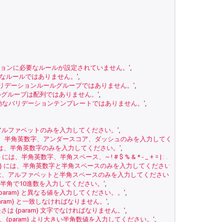
ションに必要なルールが設定されていません。'
,
は有効なルールではありません。'
,
 はバリデーションルールグループではありません。'
,
ルールグループは配列ではありません。'
,
は有効なバリデーションテンプレートではありません。'
,
 には、アルファベットのみを入力してください。'
,
d} には、半角英数字、アンダースコア、ダッシュのみを入力してください。'
,
d} には、半角英数字のみを入力してください。'
,
eld} には、半角英数字、半角スペース、~ ! # $ % & * - _ + = | : .　のみを入力
ield} には、半角英数字と半角スペースのみを入力してください。'
,
d} には、アルファベットと半角スペースのみを入力してください。'
,
 には、半角で10進数を入力してください。'
,
には、{param} と異なる値を入力してください。。'
,
は、{param} と一致しなければなりません。'
,
} の長さは {param} 文字でなければなりません。'
,
} には、{param} より大きい半角数値を入力してください。'
,