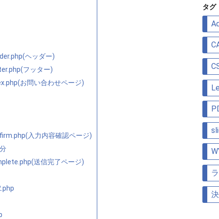
リ
タグ
ー
Ad
C
eader.php(ヘッダー)
C
oter.php(フッター)
index.php(お問い合わせページ)
Le
P
sl
confirm.php(入力内容確認ページ)
部分
W
complete.php(送信完了ページ)
ラ
2.php
決
p