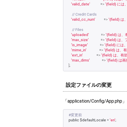
'valid_date'
            =
>
'{field
// Credit Cards
'valid_cc_num'
          =
>
'{fiel
// Files
'uploaded'
              =
>
'{field
'max_size'
              =
>
'{field
'is_image'
              =
>
'{field
'mime_in'
               =
>
'{field}
'ext_in'
                =
>
'{field}
'max_dims'
              =
>
'{fiel
]
;
設定ファイルの変更
「application/Config/A
#変更前
public $defaultLocale = 
'en'
;