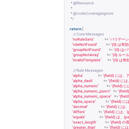
 * @filesource
 *
 * @codeCoverageIgnore
 */
return
[
// Core Messages
'noRuleSets'
            =
>
'バリデー
'ruleNotFound'
          =
>
'{0} 
'groupNotFound'
         =
>
'{0}
'groupNotArray'
         =
>
'{0} 
'invalidTemplate'
       =
>
'{0} 
// Rule Messages
'alpha'
                 =
>
'{field}
'alpha_dash'
            =
>
'{fiel
'alpha_numeric'
         =
>
'{fiel
'alpha_numeric_punct'
   =
>
'{fi
'alpha_numeric_space'
   =
>
'{f
'alpha_space'
           =
>
'{fiel
'decimal'
               =
>
'{field}
'differs'
               =
>
'{field} 
'equals'
                =
>
'{field} 
'exact_length'
          =
>
'{field
'greater_than'
          =
>
'{field