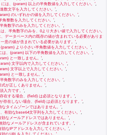
eld} には、{param} 以上の半角数値を入力してください。'
,
には、16進数文字を入力してください。'
,
は、{param} のいずれかの値を入力してください。'
,
 には、半角整数を入力してください。'
,
 には、半角数字のみを入力してください。'
,
eld} には、半角数字のみを、0より大きい値で入力してください。'
,
ld} には、データベース内の既存の値が含まれている必要があります。'
,
} には、一意の値が含まれている必要があります。'
,
 には、{param} より小さい半角数値を入力してください。'
,
ld} には、{param} 以下の半角数値を入力してください。'
,
は {param} と一致しません。'
,
 は {param} 文字以内で入力してください。'
,
 は {param} 文字以上で入力してください。'
,
は {param} と一致しません。'
,
 には、半角数字のみを入力してください。'
,
d} の形式が正しくありません。'
,
は、必須入力です。'
,
} が存在する場合、{field} は必須となります。'
,
m} が存在しない場合、{field} は必須となります。'
,
} は有効なタイムゾーンではありません。'
,
d} には、有効なbase64文字列を入力してください。'
,
} は、有効なメールアドレスではありません。'
,
} に、無効なメールアドレスが含まれています。'
,
 には、有効なIPアドレスを入力してください。'
,
には、有効なURLを入力してください。'
,