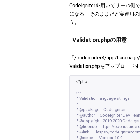
CodeIgniterを用いてサ
になる。そのままだと実運用の
う。
Validation.phpの用意
「/codeigniter4/app/L
Validation.phpをアップロード
<
?php
/**
 * Validation language strings.
 *
 * @package    CodeIgniter
 * @author     CodeIgniter Dev Tea
 * @copyright  2019-2020 CodeIgni
 * @license    https://opensource.
 * @link       https://codeigniter.co
 * @since      Version 4.0.0