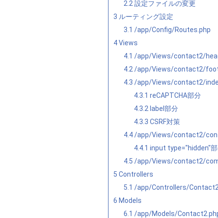
2.2
設定ファイルの変更
3
ルーティング設定
3.1
/app/Config/Routes.php
4
Views
4.1
/app/Views/contact2/h
4.2
/app/Views/contact2/fo
4.3
/app/Views/contact2/
4.3.1
reCAPTCHA部分
4.3.2
label部分
4.3.3
CSRF対策
4.4
/app/Views/contact2/
4.4.1
input type="hidden"
4.5
/app/Views/contact2/
5
Controllers
5.1
/app/Controllers/Contact
6
Models
6.1
/app/Models/Contact2.ph