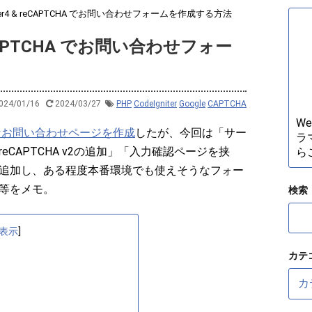
niter4 & reCAPTCHA でお問い合わせフォームを作成する方法
 reCAPTCHA でお問い合わせフォー
024/01/16
2024/03/27
PHP
CodeIgniter
Google
CAPTCHA
W
なお問い合わせページを作成
したが、今回は「サー
ラ
CAPTCHA v2の追加」「入力確認ページを挟
ら
追加し、ある程度本番環境でも使えそうなフォー
等をメモ。
検索
表示
]
カテ
カ
テ
ゴ