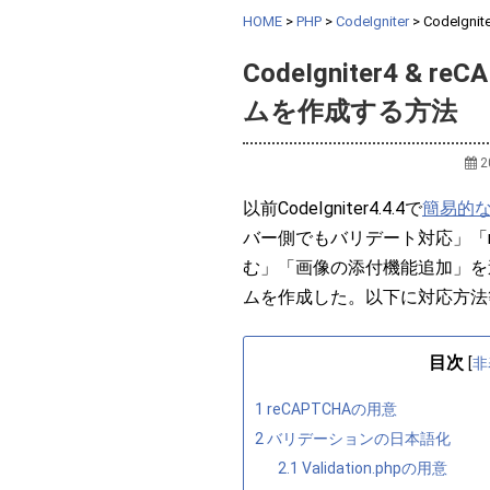
HOME
>
PHP
>
CodeIgniter
>
CodeIg
CodeIgniter4 &
ムを作成する方法
2
以前CodeIgniter4.4.4で
簡易的
バー側でもバリデート対応」「re
む」「画像の添付機能追加」を
ムを作成した。以下に対応方法
目次
[
非
1
reCAPTCHAの用意
2
バリデーションの日本語化
2.1
Validation.phpの用意