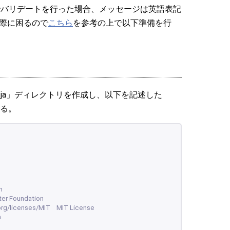
ーバ側でバリデートを行った場合、メッセージは英語表記
際に困るので
こちら
を参考の上で以下準備を行
anguage/ja」ディレクトリを作成し、以下を記述した
する。
m
ter Foundation
org/licenses/MIT    MIT License
m