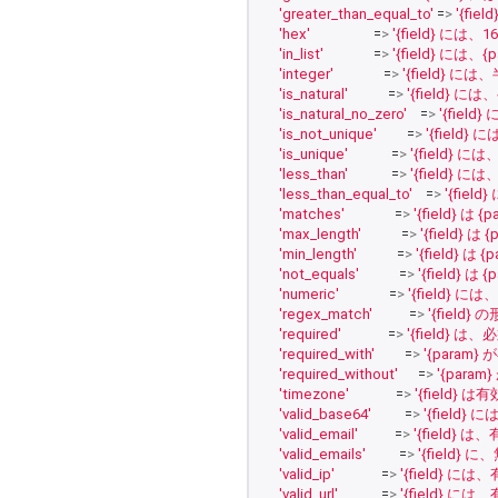
'greater_than_equal_to'
 =
>
'{fi
'hex'
                   =
>
'{field} 
'in_list'
               =
>
'{field} に
'integer'
               =
>
'{field}
'is_natural'
            =
>
'{field}
'is_natural_no_zero'
    =
>
'{fi
'is_not_unique'
         =
>
'{fie
'is_unique'
             =
>
'{field
'less_than'
             =
>
'{field}
'less_than_equal_to'
    =
>
'{fie
'matches'
               =
>
'{field} 
'max_length'
            =
>
'{field}
'min_length'
            =
>
'{field}
'not_equals'
            =
>
'{field} 
'numeric'
               =
>
'{field}
'regex_match'
           =
>
'{fiel
'required'
              =
>
'{field} 
'required_with'
         =
>
'{param
'required_without'
      =
>
'{para
'timezone'
              =
>
'{field
'valid_base64'
          =
>
'{fiel
'valid_email'
           =
>
'{field
'valid_emails'
          =
>
'{field
'valid_ip'
              =
>
'{field}
'valid_url'
             =
>
'{field} 