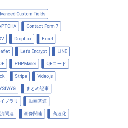
vanced Custom Fields
APTCHA
Contact Form 7
SV
Dropbox
Excel
aflet
Let’s Encrypt
LINE
DF
PHPMailer
QRコード
ick
Stripe
Video.js
YSIWYG
まとめ記事
イブラリ
動画関連
済関連
画像関連
高速化