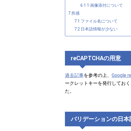
6.1.1
画像添付について
7
所感
7.1
ファイル名について
7.2
日本語情報が少ない
reCAPTCHAの用意
過去記事
を参考の上、
Google 
ークレットキーを発行しておく
た。
バリデーションの日本