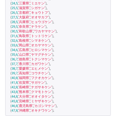
(
24
,
5
,
'三重県'
,
'ミエケン'
)
,
(
25
,
5
,
'滋賀県'
,
'シガケン'
)
,
(
26
,
5
,
'京都府'
,
'キョウトフ'
)
,
(
27
,
5
,
'大阪府'
,
'オオサカフ'
)
,
(
28
,
5
,
'兵庫県'
,
'ヒョウゴケン'
)
,
(
29
,
5
,
'奈良県'
,
'ナラケン'
)
,
(
30
,
5
,
'和歌山県'
,
'ワカヤマケン'
)
,
(
31
,
6
,
'鳥取県'
,
'トットリケン'
)
,
(
32
,
6
,
'島根県'
,
'シマネケン'
)
,
(
33
,
6
,
'岡山県'
,
'オカヤマケン'
)
,
(
34
,
6
,
'広島県'
,
'ヒロシマケン'
)
,
(
35
,
6
,
'山口県'
,
'ヤマグチケン'
)
,
(
36
,
7
,
'徳島県'
,
'トクシマケン'
)
,
(
37
,
7
,
'香川県'
,
'カガワケン'
)
,
(
38
,
7
,
'愛媛県'
,
'エヒメケン'
)
,
(
39
,
7
,
'高知県'
,
'コウチケン'
)
,
(
40
,
8
,
'福岡県'
,
'フクオカケン'
)
,
(
41
,
8
,
'佐賀県'
,
'サガケン'
)
,
(
42
,
8
,
'長崎県'
,
'ナガサキケン'
)
,
(
43
,
8
,
'熊本県'
,
'クマモトケン'
)
,
(
44
,
8
,
'大分県'
,
'オオイタケン'
)
,
(
45
,
8
,
'宮崎県'
,
'ミヤザキケン'
)
,
(
46
,
8
,
'鹿児島県'
,
'カゴシマケン'
)
,
(
47
,
8
,
'沖縄県'
,
'オキナワケン'
)
;