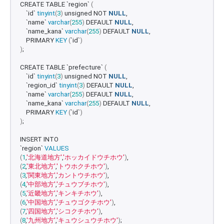
CREATE TABLE `region` 
(
    `id` 
tinyint
(
3
)
 unsigned NOT 
NULL
,
    `name` 
varchar
(
255
)
 DEFAULT 
NULL
,
    `name_kana` 
varchar
(
255
)
 DEFAULT 
NULL
,
    PRIMARY 
KEY
(
`id`
)
)
;
CREATE TABLE `prefecture` 
(
    `id` 
tinyint
(
3
)
 unsigned NOT 
NULL
,
    `region_id` 
tinyint
(
3
)
 DEFAULT 
NULL
,
    `name` 
varchar
(
255
)
 DEFAULT 
NULL
,
    `name_kana` 
varchar
(
255
)
 DEFAULT 
NULL
,
    PRIMARY 
KEY
(
`id`
)
)
;
INSERT INTO 
`region` 
VALUES
(
1
,
'北海道地方'
,
'ホッカイドウチホウ'
)
,
(
2
,
'東北地方'
,
'トウホクチホウ'
)
,
(
3
,
'関東地方'
,
'カントウチホウ'
)
,
(
4
,
'中部地方'
,
'チュウブチホウ'
)
,
(
5
,
'近畿地方'
,
'キンキチホウ'
)
,
(
6
,
'中国地方'
,
'チュウゴクチホウ'
)
,
(
7
,
'四国地方'
,
'シコクチホウ'
)
,
(
8
,
'九州地方'
,
'キュウシュウチホウ'
)
;