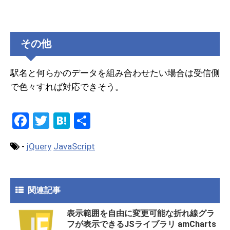
その他
駅名と何らかのデータを組み合わせたい場合は受信側
で色々すれば対応できそう。
F
T
H
共
a
wi
at
有
-
jQuery
JavaScript
ce
tt
e
b
er
n
o
a
関連記事
o
表示範囲を自由に変更可能な折れ線グラ
k
フが表示できるJSライブラリ amCharts