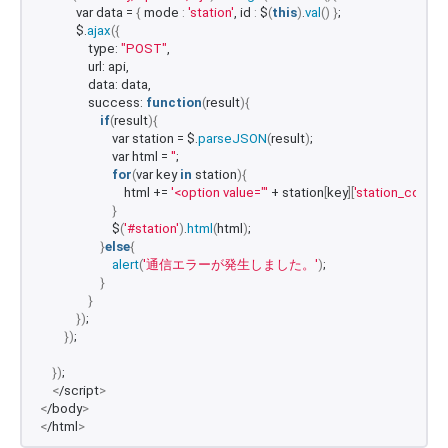
            var data = 
{
 mode 
:
'station'
, id 
:
 $
(
this
)
.
val
()
}
;
            $.
ajax
({
                type: 
"POST"
,
                url: api,
                data: data,
                success: 
function
(
result
){
if
(
result
){
                        var station = $.
parseJSON
(
result
)
;
                        var html = 
''
;
for
(
var key 
in
 station
){
                            html += 
'<option value="'
 + station
[
key
][
'station_cd'
]
 + 
'
}
                        $
(
'#station'
)
.
html
(
html
)
;
}
else
{
alert
(
'通信エラーが発生しました。'
)
;
}
}
})
;
})
;
})
;
<
/script
>
<
/body
>
<
/html
>