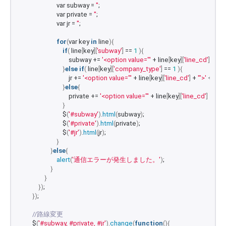
                        var subway = 
''
;
                        var private = 
''
;
                        var jr = 
''
;
for
(
var key 
in
 line
){
if
(
 line
[
key
][
'subway'
]
 == 
1
){
                                subway += 
'<option value="'
 + line
[
key
][
'line_cd'
]
 + 
'">'
}
else
if
(
 line
[
key
][
'company_type'
]
 == 
1
){
                                jr += 
'<option value="'
 + line
[
key
][
'line_cd'
]
 + 
'">'
 + line
[
}
else
{
                                private += 
'<option value="'
 + line
[
key
][
'line_cd'
]
 + 
'">'
 
}
                            $
(
'#subway'
)
.
html
(
subway
)
;
                            $
(
'#private'
)
.
html
(
private
)
;
                            $
(
'#jr'
)
.
html
(
jr
)
;
}
}
else
{
alert
(
'通信エラーが発生しました。'
)
;
}
}
})
;
})
;
//路線変更
        $
(
'#subway, #private, #jr'
)
.
change
(
function
(){