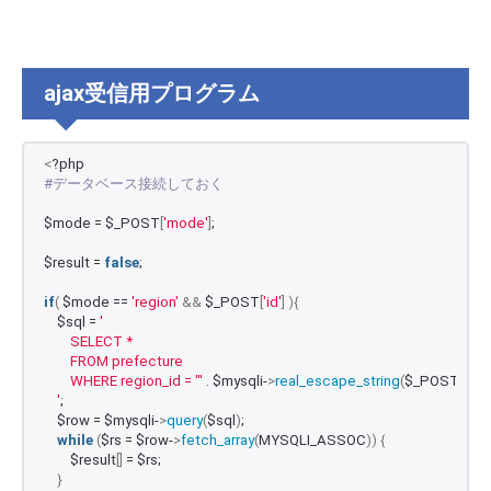
ajax受信用プログラム
<
?php
#データベース接続しておく
$mode = $_POST
[
'mode'
]
;
$result = 
false
;
if
(
 $mode == 
'region'
&&
 $_POST
[
'id'
]
){
    $sql = 
'
        SELECT * 
        FROM prefecture 
        WHERE region_id = "'
 . $mysqli-
>
real_escape_string
(
$_POST
[
'id'
])
    '
;
    $row = $mysqli-
>
query
(
$sql
)
;
while
(
$rs = $row-
>
fetch_array
(
MYSQLI_ASSOC
))
{
        $result
[]
 = $rs;
}