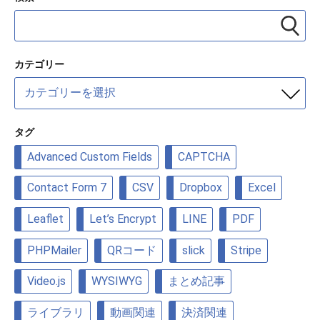
カテゴリー
カ
テ
ゴ
リ
タグ
ー
Advanced Custom Fields
CAPTCHA
Contact Form 7
CSV
Dropbox
Excel
Leaflet
Let’s Encrypt
LINE
PDF
PHPMailer
QRコード
slick
Stripe
Video.js
WYSIWYG
まとめ記事
ライブラリ
動画関連
決済関連