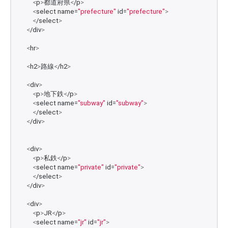
<
p
>
都道府県
<
/p
>
<
select name=
"prefecture"
 id=
"prefecture"
>
<
/select
>
<
/div
>
<
hr
>
<
h2
>
路線
<
/h2
>
<
div
>
<
p
>
地下鉄
<
/p
>
<
select name=
"subway"
 id=
"subway"
>
<
/select
>
<
/div
>
<
div
>
<
p
>
私鉄
<
/p
>
<
select name=
"private"
 id=
"private"
>
<
/select
>
<
/div
>
<
div
>
<
p
>
JR
<
/p
>
<
select name=
"jr"
 id=
"jr"
>