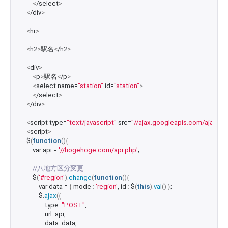
<
/select
>
<
/div
>
<
hr
>
<
h2
>
駅名
<
/h2
>
<
div
>
<
p
>
駅名
<
/p
>
<
select name=
"station"
 id=
"station"
>
<
/select
>
<
/div
>
<
script type=
"text/javascript"
 src=
"//ajax.googleapis.com/ajax/libs
<
script
>
    $
(
function
(){
        var api = 
'//hogehoge.com/api.php'
;
//八地方区分変更
        $
(
'#region'
)
.
change
(
function
(){
            var data = 
{
 mode 
:
'region'
, id 
:
 $
(
this
)
.
val
()
}
;
            $.
ajax
({
                type: 
"POST"
,
                url: api,
                data: data,