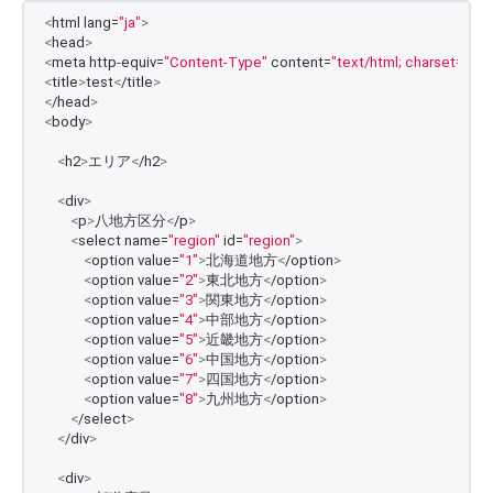
<
html lang=
"ja"
>
<
head
>
<
meta http-equiv=
"Content-Type"
 content=
"text/html; charset=UTF
<
title
>
test
<
/title
>
<
/head
>
<
body
>
<
h2
>
エリア
<
/h2
>
<
div
>
<
p
>
八地方区分
<
/p
>
<
select name=
"region"
 id=
"region"
>
<
option value=
"1"
>
北海道地方
<
/option
>
<
option value=
"2"
>
東北地方
<
/option
>
<
option value=
"3"
>
関東地方
<
/option
>
<
option value=
"4"
>
中部地方
<
/option
>
<
option value=
"5"
>
近畿地方
<
/option
>
<
option value=
"6"
>
中国地方
<
/option
>
<
option value=
"7"
>
四国地方
<
/option
>
<
option value=
"8"
>
九州地方
<
/option
>
<
/select
>
<
/div
>
<
div
>