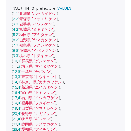
INSERT INTO `prefecture` 
VALUES
(
1
,
1
,
'北海道'
,
'ホッカイドウ'
)
,
(
2
,
2
,
'青森県'
,
'アオモリケン'
)
,
(
3
,
2
,
'岩手県'
,
'イワテケン'
)
,
(
4
,
2
,
'宮城県'
,
'ミヤギケン'
)
,
(
5
,
2
,
'秋田県'
,
'アキタケン'
)
,
(
6
,
2
,
'山形県'
,
'ヤマガタケン'
)
,
(
7
,
2
,
'福島県'
,
'フクシマケン'
)
,
(
8
,
3
,
'茨城県'
,
'イバラキケン'
)
,
(
9
,
3
,
'栃木県'
,
'トチギケン'
)
,
(
10
,
3
,
'群馬県'
,
'グンマケン'
)
,
(
11
,
3
,
'埼玉県'
,
'サイタマケン'
)
,
(
12
,
3
,
'千葉県'
,
'チバケン'
)
,
(
13
,
3
,
'東京都'
,
'トウキョウト'
)
,
(
14
,
3
,
'神奈川県'
,
'カナガワケン'
)
,
(
15
,
4
,
'新潟県'
,
'ニイガタケン'
)
,
(
16
,
4
,
'富山県'
,
'トヤマケン'
)
,
(
17
,
4
,
'石川県'
,
'イシカワケン'
)
,
(
18
,
4
,
'福井県'
,
'フクイケン'
)
,
(
19
,
4
,
'山梨県'
,
'ヤマナシケン'
)
,
(
20
,
4
,
'長野県'
,
'ナガノケン'
)
,
(
21
,
4
,
'岐阜県'
,
'ギフケン'
)
,
(
22
,
4
,
'静岡県'
,
'シズオカケン'
)
,
(
23
,
4
,
'愛知県'
,
'アイチケン'
)
,