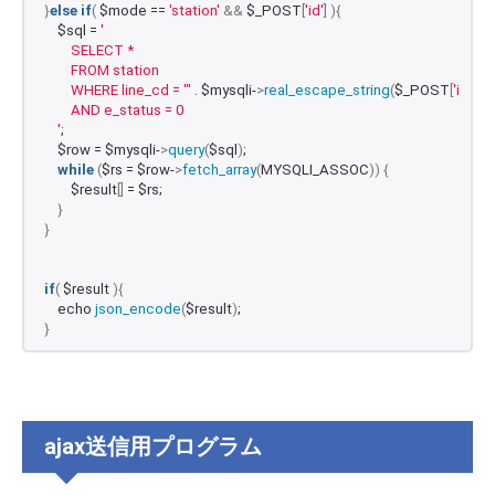
}
else
if
(
 $mode == 
'station'
&&
 $_POST
[
'id'
]
){
    $sql = 
'
        SELECT * 
        FROM station 
        WHERE line_cd = "'
 . $mysqli-
>
real_escape_string
(
$_POST
[
'id'
])
 . 
'
        AND e_status = 0 
    '
;
    $row = $mysqli-
>
query
(
$sql
)
;
while
(
$rs = $row-
>
fetch_array
(
MYSQLI_ASSOC
))
{
        $result
[]
 = $rs;
}
}
if
(
 $result 
){
    echo 
json_encode
(
$result
)
;
}
ajax送信用プログラム