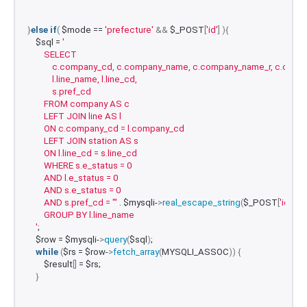
}
else
if
(
 $mode == 
'prefecture'
&&
 $_POST
[
'id'
]
){
    $sql = 
'
        SELECT 
            c.company_cd, c.company_name, c.company_name_r, c.comp
            l.line_name, l.line_cd, 
            s.pref_cd 
        FROM company AS c 
        LEFT JOIN line AS l 
        ON c.company_cd = l.company_cd
        LEFT JOIN station AS s 
        ON l.line_cd = s.line_cd 
        WHERE s.e_status = 0 
        AND l.e_status = 0 
        AND s.e_status = 0 
        AND s.pref_cd = "'
 . $mysqli-
>
real_escape_string
(
$_POST
[
'id'
])
 . 
'
        GROUP BY l.line_name
    '
;
    $row = $mysqli-
>
query
(
$sql
)
;
while
(
$rs = $row-
>
fetch_array
(
MYSQLI_ASSOC
))
{
        $result
[]
 = $rs;
}