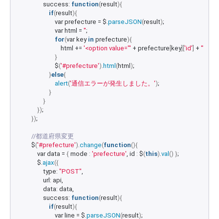
                success: 
function
(
result
){
if
(
result
){
                        var prefecture = $.
parseJSON
(
result
)
;
                        var html = 
''
;
for
(
var key 
in
 prefecture
){
                            html += 
'<option value="'
 + prefecture
[
key
][
'id'
]
 + 
'">'
 + 
}
                        $
(
'#prefecture'
)
.
html
(
html
)
;
}
else
{
alert
(
'通信エラーが発生しました。'
)
;
}
}
})
;
})
;
//都道府県変更
        $
(
'#prefecture'
)
.
change
(
function
(){
            var data = 
{
 mode 
:
'prefecture'
, id 
:
 $
(
this
)
.
val
()
}
;
            $.
ajax
({
                type: 
"POST"
,
                url: api,
                data: data,
                success: 
function
(
result
){
if
(
result
){
                        var line = $.
parseJSON
(
result
)
;