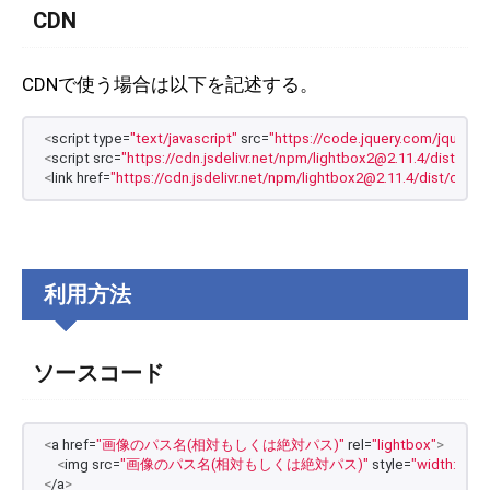
CDN
CDNで使う場合は以下を記述する。
<
script type=
"text/javascript"
 src=
"https://code.jquery.com/jquery-3.
<
script src=
"https://cdn.jsdelivr.net/npm/lightbox2@2.11.4/dist/js/li
<
link href=
"https://cdn.jsdelivr.net/npm/lightbox2@2.11.4/dist/css/l
利用方法
ソースコード
<
a href=
"画像のパス名(相対もしくは絶対パス)"
 rel=
"lightbox"
>
<
img src=
"画像のパス名(相対もしくは絶対パス)"
 style=
"width:好き
<
/a
>