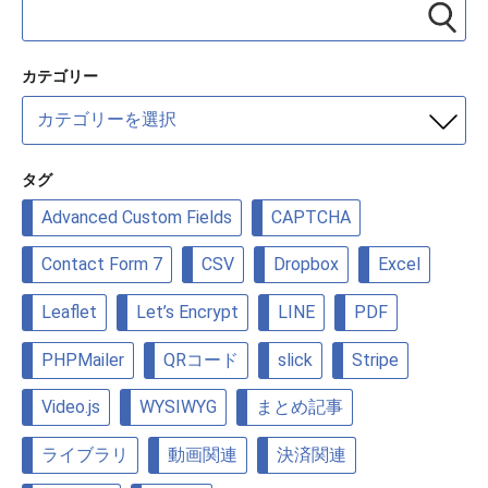
カテゴリー
カ
テ
ゴ
リ
タグ
ー
Advanced Custom Fields
CAPTCHA
Contact Form 7
CSV
Dropbox
Excel
Leaflet
Let’s Encrypt
LINE
PDF
PHPMailer
QRコード
slick
Stripe
Video.js
WYSIWYG
まとめ記事
ライブラリ
動画関連
決済関連