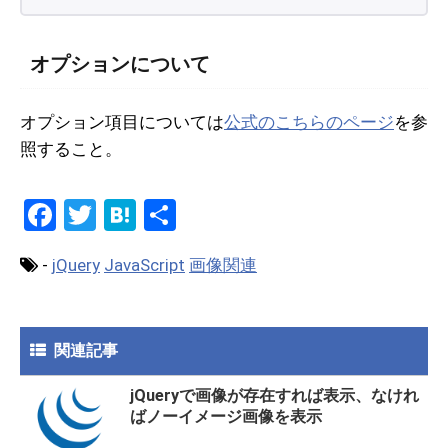
オプションについて
オプション項目については
公式のこちらのページ
を参
照すること。
F
T
H
共
a
wi
at
有
-
jQuery
JavaScript
画像関連
ce
tt
e
b
er
n
o
a
関連記事
o
jQueryで画像が存在すれば表示、なけれ
k
ばノーイメージ画像を表示