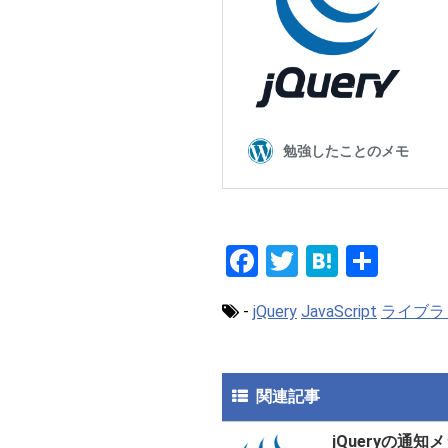
F
T
H
共
a
wi
at
有
-
jQuery
JavaScript
ライブラ
ce
tt
e
b
er
n
o
a
関連記事
o
jQueryの通