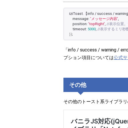
iziToast.【info / success / warning
    message: 
'メッセージ内容'
,
    position: 
'topRight'
, 
//表示位置。topL
    timeout: 
5000
, 
//表示するミリ秒
})
;
「info / success / war
プション項目については
公式サ
その他
その他のトースト系ライブラリ