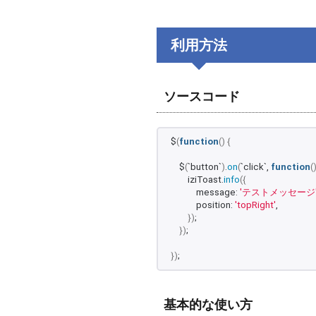
利用方法
ソースコード
$
(
function
()
{
    $
(
`button`
)
.
on
(
`click`, 
function
(
        iziToast.
info
({
            message: 
'テストメッセージ
            position: 
'topRight'
,
})
;
})
;
})
;
基本的な使い方