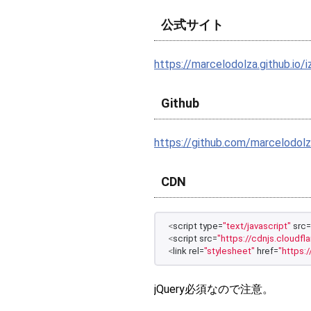
公式サイト
https://marcelodolza.github.io/i
Github
https://github.com/marcelodolz
CDN
<
script type=
"text/javascript"
 src=
<
script src=
"https://cdnjs.cloudfla
<
link rel=
"stylesheet"
 href=
"https:
jQuery必須なので注意。