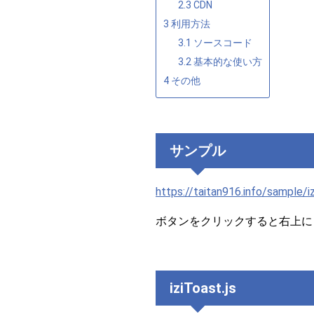
2.3
CDN
3
利用方法
3.1
ソースコード
3.2
基本的な使い方
4
その他
サンプル
https://taitan916.info/sample/iz
ボタンをクリックすると右上に
iziToast.js