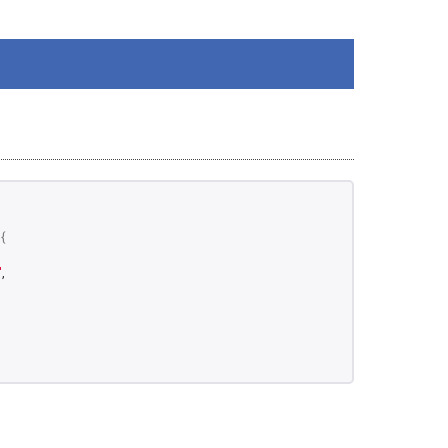
){
'
,