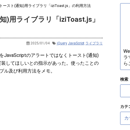
yのトースト(通知)用ライブラリ「iziToast.js」の利用方法
知)用ライブラリ「iziToast.js」
2025/01/04
jQuery
JavaScript
ライブラリ
W
avaScriptのアラートではなくトースト(通知)
ラ
js」で実装してほしいとの指示があった。使ったことの
ら
プル及び利用方法をメモ。
検索
カテ
カ
テ
ゴ