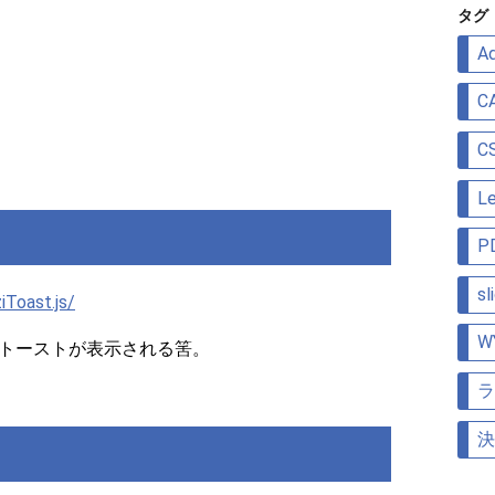
リ
タグ
ー
Ad
C
C
Le
P
sl
iToast.js/
W
トーストが表示される筈。
ラ
決