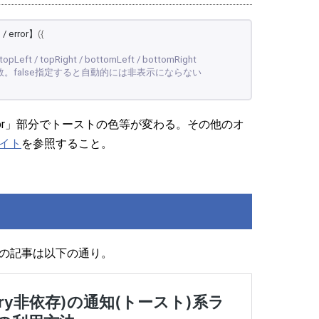
 / error】
({
eft / topRight / bottomLeft / bottomRight
数。false指定すると自動的には非表示にならない
ning / error」部分でトーストの色等が変わる。その他のオ
イト
を参照すること。
の記事は以下の通り。