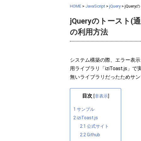
HOME
>
JavaScript
>
jQuery
>
jQuer
jQueryのトースト(通
の利用方法
システム構築の際、エラー表示をJ
用ライブラリ「iziToast.
無いライブラリだったためサン
目次
[
非表示
]
1
サンプル
2
iziToast.js
2.1
公式サイト
2.2
Github