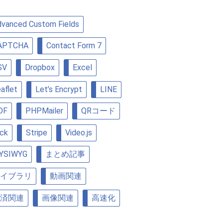
vanced Custom Fields
APTCHA
Contact Form 7
SV
Dropbox
Excel
aflet
Let’s Encrypt
LINE
DF
PHPMailer
QRコード
ick
Stripe
Video.js
YSIWYG
まとめ記事
イブラリ
動画関連
済関連
画像関連
高速化