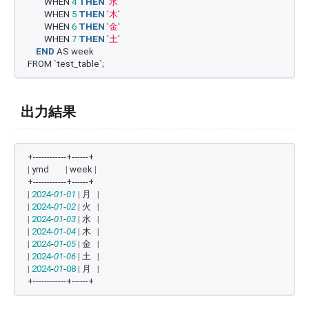
        WHEN 
4
THEN
'水'
        WHEN 
5
THEN
'木'
        WHEN 
6
THEN
'金'
        WHEN 
7
THEN
'土'
END
 AS week 
FROM `test_table`;
出力結果
+------------+------+
|
 ymd        
|
 week 
|
+------------+------+
|
2024
-
01
-
01
|
 月   
|
|
2024
-
01
-
02
|
 火   
|
|
2024
-
01
-
03
|
 水   
|
|
2024
-
01
-
04
|
 木   
|
|
2024
-
01
-
05
|
 金   
|
|
2024
-
01
-
06
|
 土   
|
|
2024
-
01
-
08
|
 月   
|
+------------+------+