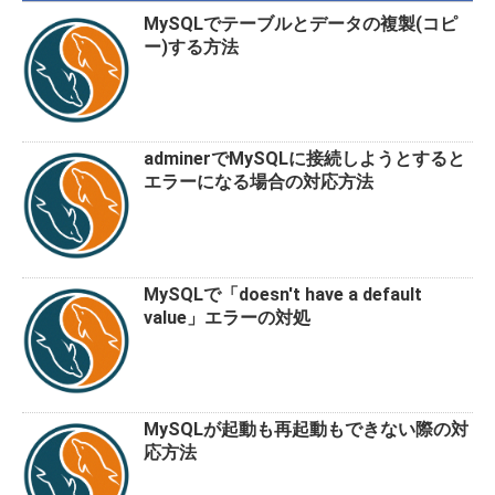
o
MySQLでテーブルとデータの複製(コピ
k
ー)する方法
adminerでMySQLに接続しようとすると
エラーになる場合の対応方法
MySQLで「doesn't have a default
value」エラーの対処
MySQLが起動も再起動もできない際の対
応方法