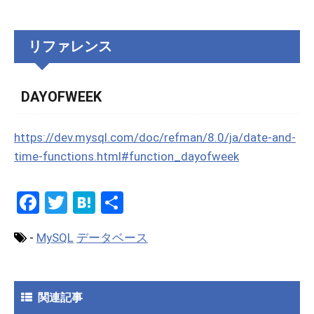
リファレンス
DAYOFWEEK
https://dev.mysql.com/doc/refman/8.0/ja/date-and-
time-functions.html#function_dayofweek
F
T
H
共
a
wi
at
有
-
MySQL
データベース
ce
tt
e
b
er
n
o
a
関連記事