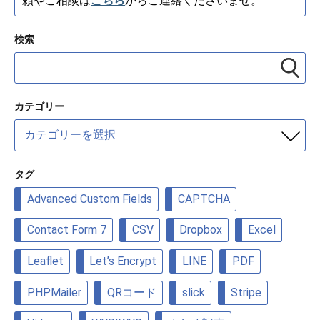
頼やご相談は
こちら
からご連絡くださいませ。
検索
カテゴリー
カ
テ
ゴ
リ
タグ
ー
Advanced Custom Fields
CAPTCHA
Contact Form 7
CSV
Dropbox
Excel
Leaflet
Let’s Encrypt
LINE
PDF
PHPMailer
QRコード
slick
Stripe