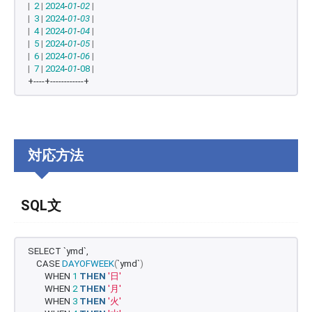
|
2
|
2024
-
01
-
02
|
|
3
|
2024
-
01
-
03
|
|
4
|
2024
-
01
-
04
|
|
5
|
2024
-
01
-
05
|
|
6
|
2024
-
01
-
06
|
|
7
|
2024
-
01
-
08
|
+----+------------+
対応方法
SQL文
SELECT `ymd`,
    CASE 
DAYOFWEEK
(
`ymd`
)
        WHEN 
1
THEN
'日'
        WHEN 
2
THEN
'月'
        WHEN 
3
THEN
'火'