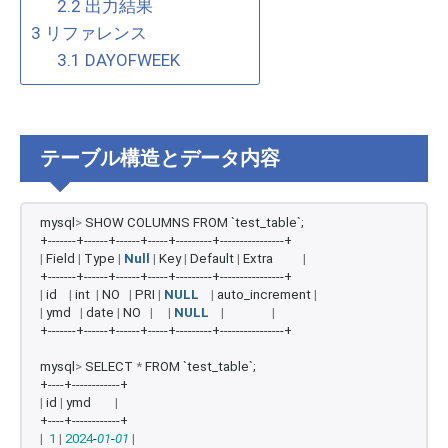
2.2
出力結果
3
リファレンス
3.1
DAYOFWEEK
テーブル構造とデータ内容
mysql
>
 SHOW COLUMNS FROM `test_table`;
+-------+------+------+-----+---------+----------------+
|
 Field 
|
 Type 
|
Null
|
 Key 
|
 Default 
|
 Extra          
|
+-------+------+------+-----+---------+----------------+
|
 id    
|
 int  
|
 NO   
|
 PRI 
|
NULL
|
 auto_increment 
|
|
 ymd   
|
 date 
|
 NO   
|
|
NULL
|
|
+-------+------+------+-----+---------+----------------+
mysql
>
 SELECT 
*
 FROM `test_table`;
+----+------------+
|
 id 
|
 ymd        
|
+----+------------+
|
1
|
2024
-
01
-
01
|