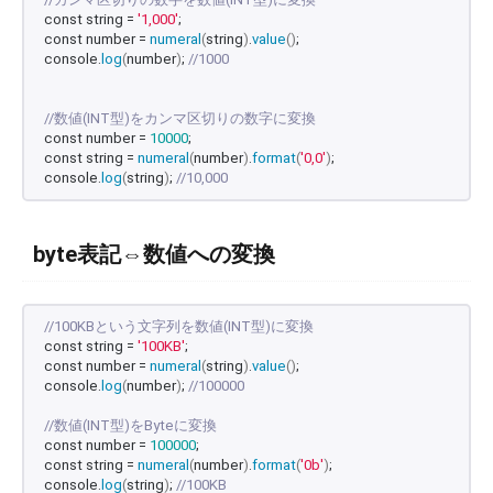
const string = 
'1,000'
;
const number = 
numeral
(
string
)
.
value
()
;
console.
log
(
number
)
; 
//1000
//数値(INT型)をカンマ区切りの数字に変換
const number = 
10000
;
const string = 
numeral
(
number
)
.
format
(
'0,0'
)
;
console.
log
(
string
)
; 
//10,000
byte表記⇔数値への変換
//100KBという文字列を数値(INT型)に変換
const string = 
'100KB'
;
const number = 
numeral
(
string
)
.
value
()
;
console.
log
(
number
)
; 
//100000
//数値(INT型)をByteに変換
const number = 
100000
;
const string = 
numeral
(
number
)
.
format
(
'0b'
)
;
console.
log
(
string
)
; 
//100KB