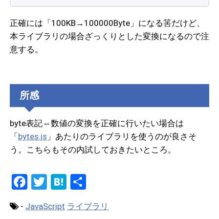
正確には「100KB→100000Byte」になる筈だけど、
本ライブラリの場合ざっくりとした変換になるので注
意する。
所感
byte表記⇔数値の変換を正確に行いたい場合は
「
bytes.js
」あたりのライブラリを使うのが良さそ
う。こちらもその内試しておきたいところ。
F
T
H
共
a
wi
at
有
-
JavaScript
ライブラリ
ce
tt
e