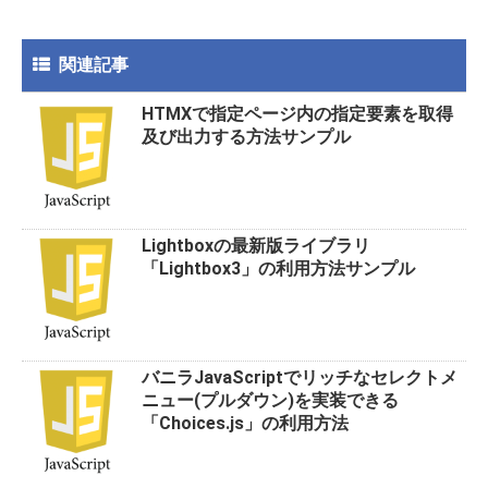
b
er
n
o
a
関連記事
o
HTMXで指定ページ内の指定要素を取得
k
及び出力する方法サンプル
Lightboxの最新版ライブラリ
「Lightbox3」の利用方法サンプル
バニラJavaScriptでリッチなセレクトメ
ニュー(プルダウン)を実装できる
「Choices.js」の利用方法