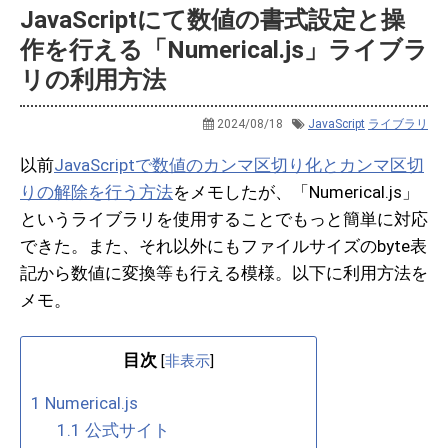
JavaScriptにて数値の書式設定と操
作を行える「Numerical.js」ライブラ
リの利用方法
2024/08/18
JavaScript
ライブラリ
以前
JavaScriptで数値のカンマ区切り化とカンマ区切
りの解除を行う方法
をメモしたが、「Numerical.js」
というライブラリを使用することでもっと簡単に対応
できた。また、それ以外にもファイルサイズのbyte表
記から数値に変換等も行える模様。以下に利用方法を
メモ。
目次
[
非表示
]
1
Numerical.js
1.1
公式サイト