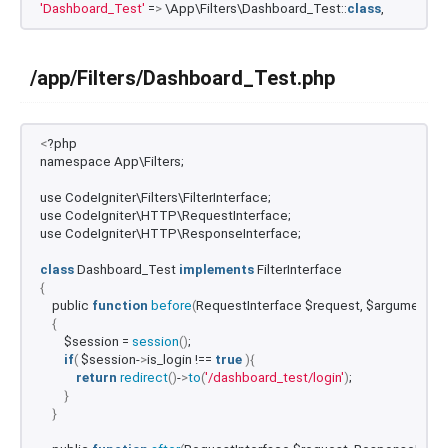
'Dashboard_Test'
 =
>
 \App\Filters\Dashboard_Test::
class
,
/app/Filters/Dashboard_Test.php
<
?php 
namespace App\Filters;
use CodeIgniter\Filters\FilterInterface;
use CodeIgniter\HTTP\RequestInterface;
use CodeIgniter\HTTP\ResponseInterface;
class
 Dashboard_Test 
implements
 FilterInterface
{
    public 
function
before
(
RequestInterface $request, $arguments =
{
        $session = 
session
()
;
if
(
 $session-
>
is_login !== 
true
){
return
redirect
()
-
>
to
(
'/dashboard_test/login'
)
;
}
}