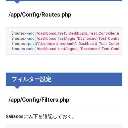
/app/Config/Routes.php
$routes-
>
add
(
'/dashboard_test'
, 
'Dashboard_Test_Controller::index'
$routes-
>
add
(
'/dashboard_test/login'
, 
'Dashboard_Test_Controller::l
$routes-
>
post
(
'/dashboard_test/auth'
, 
'Dashboard_Test_Controller::
$routes-
>
add
(
'/dashboard_test/logout'
, 
'Dashboard_Test_Controller:
フィルター設定
/app/Config/Filters.php
$aliasesに以下を追記しておく。