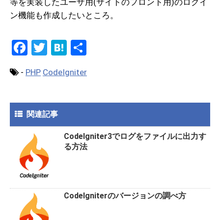
等を実装したユーザ用(サイトのフロント用)のログイ
ン機能も作成したいところ。
F
T
H
共
a
wi
at
有
-
PHP
CodeIgniter
ce
tt
e
b
er
n
o
a
関連記事
o
CodeIgniter3でログをファイルに出力す
k
る方法
CodeIgniterのバージョンの調べ方