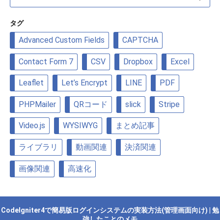
ゴ
リ
タグ
ー
Advanced Custom Fields
CAPTCHA
Contact Form 7
CSV
Dropbox
Excel
Leaflet
Let’s Encrypt
LINE
PDF
PHPMailer
QRコード
slick
Stripe
Video.js
WYSIWYG
まとめ記事
ライブラリ
動画関連
決済関連
画像関連
高速化
CodeIgniter4で簡易版ログインシステムの実装方法(管理画面向け) | 勉
強したことのメモ