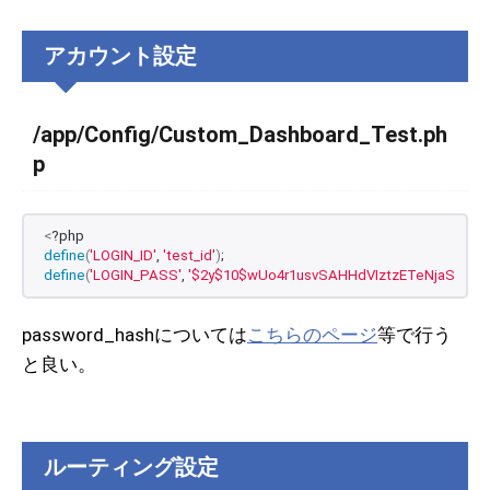
アカウント設定
/app/Config/Custom_Dashboard_Test.ph
p
<
?php
define
(
'LOGIN_ID'
, 
'test_id'
)
;
define
(
'LOGIN_PASS'
, 
'$2y$10$wUo4r1usvSAHHdVIztzETeNjaSkgzu
password_hashについては
こちらのページ
等で行う
と良い。
ルーティング設定