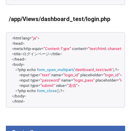
/app/Views/dashboard_test/login.php
<
html lang=
"ja"
>
<
head
>
<
meta http-equiv=
"Content-Type"
 content=
"text/html; charset=UTF
<
title
>
ログインページ
<
/title
>
<
/head
>
<
body
>
<
?php echo 
form_open_multipart
(
'dashboard_test/auth'
)
;?
>
<
input type=
"text"
 name=
"login_id"
 placeholder=
"login_id"
><
br
>
<
input type=
"password"
 name=
"login_pass"
 placeholder=
"login
<
input type=
"submit"
 value=
"送信"
>
<
?php echo 
form_close
()
;?
>
<
/body
>
<
/html
>