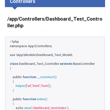
Controllers
/app/Controllers/Dashboard_Test_Contro
ller.php
<
?php
namespace App\Controllers;
use \App\Models\Dashboard_Test_Model;
class
 Dashboard_Test_Controller 
extends
 BaseController
{
    public 
function
__construct
()
{
helper
([
'url'
,
'html'
,
'form'
])
;
}
    public 
function
index
()
{
        echo 
view
(
'/dashboard_test/index'
)
;