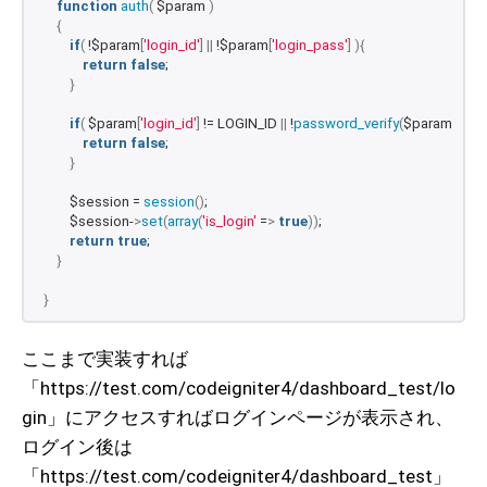
function
auth
(
 $param 
)
{
if
(
 !$param
[
'login_id'
]
||
 !$param
[
'login_pass'
]
){
return
false
;
}
if
(
 $param
[
'login_id'
]
 != LOGIN_ID 
||
 !
password_verify
(
$param
[
'log
return
false
;
}
        $session = 
session
()
;
        $session-
>
set
(
array
(
'is_login'
 =
>
true
))
;
return
true
;
}
}
ここまで実装すれば
「https://test.com/codeigniter4/dashboard_test/lo
gin」にアクセスすればログインページが表示され、
ログイン後は
「https://test.com/codeigniter4/dashboard_test」