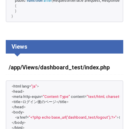
    public 
function
after
(
RequestInterface $request, ResponseInter
{
}
}
Views
/app/Views/dashboard_test/index.php
<
html lang=
"ja"
>
<
head
>
<
meta http-equiv=
"Content-Type"
 content=
"text/html; charset=UTF
<
title
>
ログイン後のページ
<
/title
>
<
/head
>
<
body
>
<
a href=
"<?php echo base_url('dashboard_test/logout');?>"
>
ログ
<
/body
>
<
/html
>