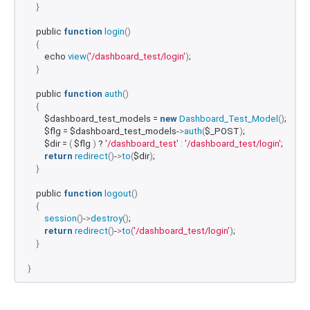
}
    public 
function
login
()
{
        echo 
view
(
'/dashboard_test/login'
)
;
}
    public 
function
auth
()
{
        $dashboard_test_models = 
new
Dashboard_Test_Model
()
;
        $flg = $dashboard_test_models-
>
auth
(
$_POST
)
;
        $dir = 
(
 $flg 
)
 ? 
'/dashboard_test'
:
'/dashboard_test/login'
;
return
redirect
()
-
>
to
(
$dir
)
;
}
    public 
function
logout
()
{
session
()
-
>
destroy
()
;
return
redirect
()
-
>
to
(
'/dashboard_test/login'
)
;
}
}