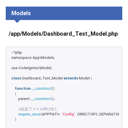
Models
/app/Models/Dashboard_Test_Model.php
<
?php
namespace App\Models;
use CodeIgniter\Model;
class
 Dashboard_Test_Model 
extends
 Model 
{
function
__construct
()
{
        parent::
__construct
()
;
//設定ファイル呼び出し
require_once
(
APPPATH . 
'Config'
 . DIRECTORY_SEPARATOR . 
'C
}