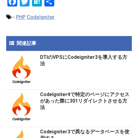
F
T
H
共
a
wi
at
有
-
PHP
CodeIgniter
ce
tt
e
b
er
n
o
a
関連記事
o
DTIのVPSにCodeigniter3を導入する方
k
法
CodeIgniter4で特定のページにアクセス
があった際に301リダイレクトさせる方
法
Codeigniter3で異なるデータベースを使