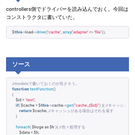
controllers側でドライバーを読み込んでおく。今回は
コンストラクタに書いていた。
$
this
-
>
load-
>
driver
(
'cache'
, 
array
(
'adapter'
 =
>
'file'
))
;
ソース
//modelsで書いておくのが良さそう。
function
testFunction
()
{
    $id = 
'test'
;
if
(
 $cache = $
this
-
>
cache-
>
get
(
"cache_{$id}"
)
){
//キャッシュの
return
 $cache; 
//キャッシュがある場合はそれを返す
}
foreach
(
 $hoge as $h 
){
//色々処理する
        $data = $h;