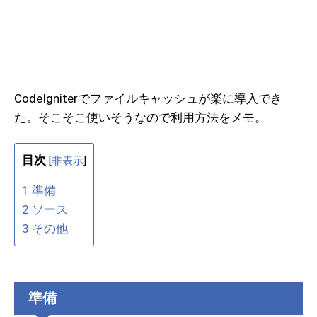
CodeIgniterでファイルキャッシュが楽に導入でき
た。そこそこ使いそうなので利用方法をメモ。
目次
[
非表示
]
1
準備
2
ソース
3
その他
準備