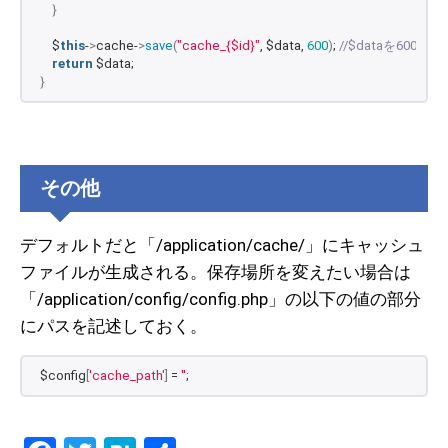
}
    $
this
-
>
cache-
>
save
(
"cache_{$id}"
, $data, 
600
)
; 
//$dataを600
return
 $data;
}
その他
デフォルトだと「/application/cache/」にキャッシュ
ファイルが生成される。保存場所を変えたい場合は
「/application/config/config.php」の以下の値の部分
にパスを記述しておく。
$config
[
'cache_path'
]
 = 
''
;