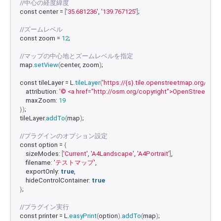
//中心の経度緯度
const center = 
[
'35.681236'
, 
'139.767125'
]
;
//ズームレベル
const zoom = 
12
;
//マップの中心地とズームレベルを指定
map.
setView
(
center, zoom
)
;
const tileLayer = L.
tileLayer
(
'https://{s}.tile.openstreetmap.org/{z}/{
    attribution: 
'© <a href="http://osm.org/copyright">OpenStreetMap<
    maxZoom: 
19
})
;
tileLayer.
addTo
(
map
)
;
//プラグインのオプション設定
const option = 
{
    sizeModes: 
[
'Current'
, 
'A4Landscape'
, 
'A4Portrait'
]
,
    filename: 
'テストマップ'
,
    exportOnly: 
true
,
    hideControlContainer: 
true
}
;
//プラグイン実行
const printer = L.
easyPrint
(
option
)
.
addTo
(
map
)
;