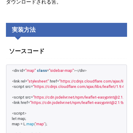
ダウンロードされる筈。
実装方法
ソースコード
<
div id=
"map"
class
=
"sidebar-map"
><
/div
>
<
link rel=
"stylesheet"
 href=
"https://cdnjs.cloudflare.com/ajax/libs/lea
<
script src=
"https://cdnjs.cloudflare.com/ajax/libs/leaflet/1.9.4/leafl
<
script src=
"https://cdn.jsdelivr.net/npm/leaflet-easyprint@2.1.9/dis
<
link href=
"https://cdn.jsdelivr.net/npm/leaflet-easyprint@2.1.9/libs/
<
script
>
let map;
map = L.
map
(
'map'
)
;