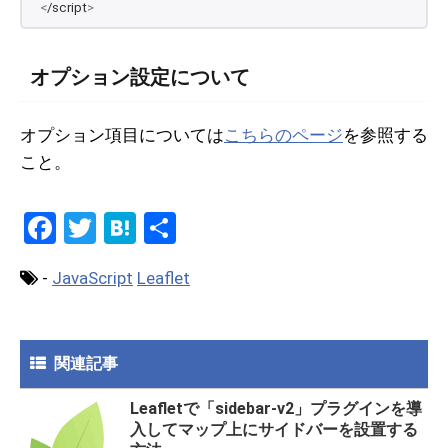
<
/script
>
オプション設定について
オプション項目については
こちらのページ
を参照する
こと。
F
T
H
共
a
wi
at
有
-
JavaScript
Leaflet
ce
tt
e
b
er
n
o
a
関連記事
o
Leafletで「sidebar-v2」プラグインを導
k
入してマップ上にサイドバーを設置する