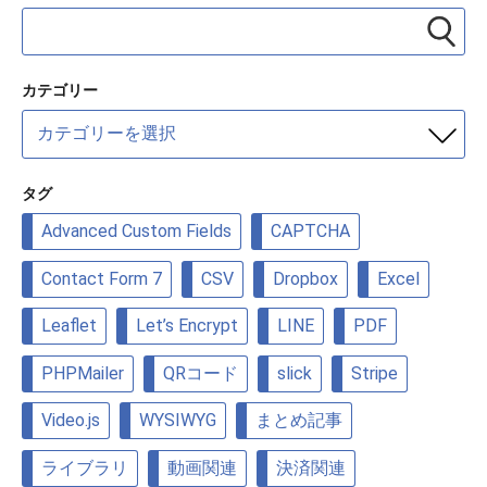
カテゴリー
カ
テ
ゴ
リ
タグ
ー
Advanced Custom Fields
CAPTCHA
Contact Form 7
CSV
Dropbox
Excel
Leaflet
Let’s Encrypt
LINE
PDF
PHPMailer
QRコード
slick
Stripe
Video.js
WYSIWYG
まとめ記事
ライブラリ
動画関連
決済関連