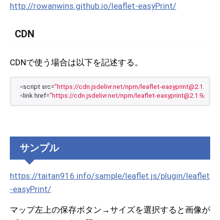
http://rowanwins.github.io/leaflet-easyPrint/
CDN
CDNで使う場合は以下を記述する。
<
script src=
"https://cdn.jsdelivr.net/npm/leaflet-easyprint@2.1.9/dis
<
link href=
"https://cdn.jsdelivr.net/npm/leaflet-easyprint@2.1.9/libs/
サンプル
https://taitan916.info/sample/leaflet.js/plugin/leaflet
-easyPrint/
マップ左上の保存ボタン→サイズを選択すると画像が