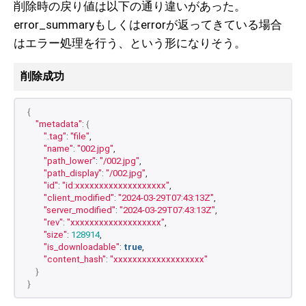
削除時の戻り値は以下の通り違いがあった。
error_summaryもしくはerrorが返ってきている場合
はエラー処理を行う、という形になりそう。
削除成功
{
"metadata"
: 
{
".tag"
: 
"file"
,
"name"
: 
"002.jpg"
,
"path_lower"
: 
"/002.jpg"
,
"path_display"
: 
"/002.jpg"
,
"id"
: 
"id:xxxxxxxxxxxxxxxxxxx"
,
"client_modified"
: 
"2024-03-29T07:43:13Z"
,
"server_modified"
: 
"2024-03-29T07:43:13Z"
,
"rev"
: 
"xxxxxxxxxxxxxxxxxxx"
,
"size"
: 
128914
,
"is_downloadable"
: 
true
,
"content_hash"
: 
"xxxxxxxxxxxxxxxxxxx"
}
}