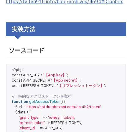
https://taitan916.info/blog/archives/4694#Dropbox
実装方法
ソースコード
<
?php
const APP_KEY = 
'【App key】'
;
const APP_SECRET = 
'【App secret】'
;
const REFRESH_TOKEN = 
'【リフレッシュトークン】'
;
//一時的なアクセストークンを取得
function
getAccessToken
()
{
    $url = 
'https://api.dropboxapi.com/oauth2/token'
;
    $data = 
[
'grant_type'
    =
>
'refresh_token'
,
'refresh_token'
 =
>
 REFRESH_TOKEN,
'client_id'
     =
>
 APP_KEY,