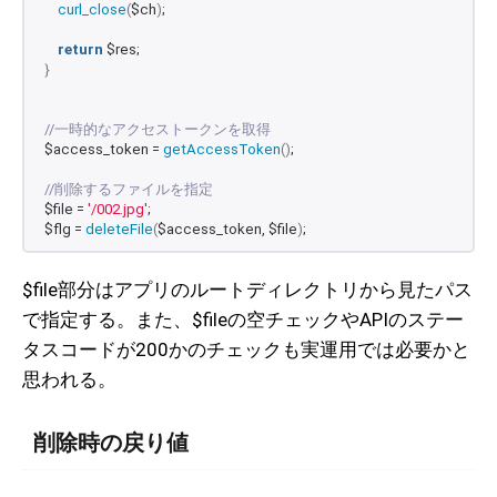
curl_close
(
$ch
)
;
return
 $res;
}
//一時的なアクセストークンを取得
$access_token = 
getAccessToken
()
;
//削除するファイルを指定
$file = 
'/002.jpg'
;
$flg = 
deleteFile
(
$access_token, $file
)
;
$file部分はアプリのルートディレクトリから見たパス
で指定する。また、$fileの空チェックやAPIのステー
タスコードが200かのチェックも実運用では必要かと
思われる。
削除時の戻り値