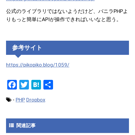
公式のライブラリではないようだけど、バニラPHPよ
りもっと簡単にAPIが操作できればいいなと思う。
参考サイト
https://pikopiko.blog/1059/
F
T
H
共
a
wi
at
有
-
PHP
Dropbox
ce
tt
e
b
er
n
o
a
関連記事
o