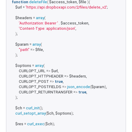
function
deleteFile
(
 $access_token, $file 
){
    $url = 
'https://api.dropboxapi.com/2/files/delete_v2'
;
    $headers = 
array
(
'Authorization: Bearer '
 . $access_token,
'Content-Type: application/json'
,
)
;
    $param = 
array
(
"path"
 =
>
 $file,
)
;
    $options = 
array
(
        CURLOPT_URL =
>
 $url,
        CURLOPT_HTTPHEADER =
>
 $headers,
        CURLOPT_POST =
>
true
,
        CURLOPT_POSTFIELDS =
>
json_encode
(
$param
)
,
        CURLOPT_RETURNTRANSFER =
>
true
,
)
;
    $ch = 
curl_init
()
;
curl_setopt_array
(
$ch, $options
)
;
    $res = 
curl_exec
(
$ch
)
;