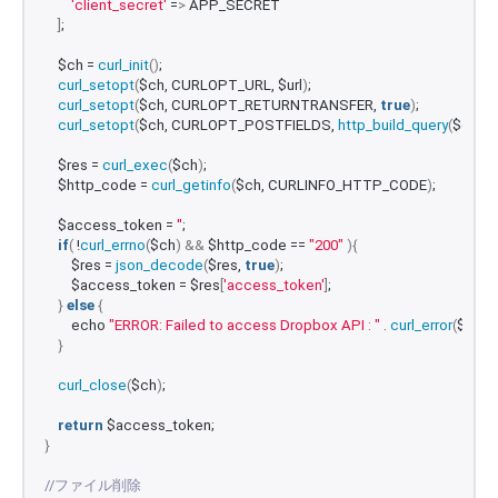
'client_secret'
 =
>
 APP_SECRET
]
;
    $ch = 
curl_init
()
;
curl_setopt
(
$ch, CURLOPT_URL, $url
)
;
curl_setopt
(
$ch, CURLOPT_RETURNTRANSFER, 
true
)
;
curl_setopt
(
$ch, CURLOPT_POSTFIELDS, 
http_build_query
(
$data
)
    $res = 
curl_exec
(
$ch
)
;
    $http_code = 
curl_getinfo
(
$ch, CURLINFO_HTTP_CODE
)
;
    $access_token = 
''
;
if
(
 !
curl_errno
(
$ch
)
&&
 $http_code == 
"200"
){
        $res = 
json_decode
(
$res, 
true
)
;
        $access_token = $res
[
'access_token'
]
;
}
else
{
        echo 
"ERROR: Failed to access Dropbox API : "
 . 
curl_error
(
$ch
)
 . 
}
curl_close
(
$ch
)
;
return
 $access_token;
}
//ファイル削除