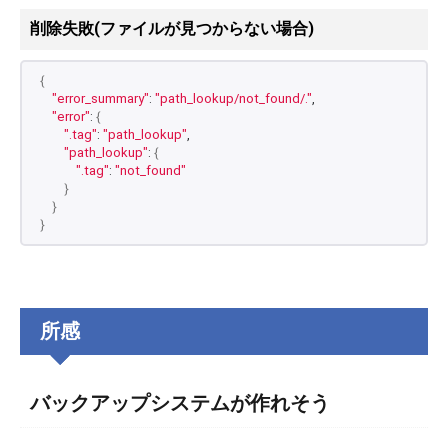
削除失敗(ファイルが見つからない場合)
{
"error_summary"
: 
"path_lookup/not_found/."
,
"error"
: 
{
".tag"
: 
"path_lookup"
,
"path_lookup"
: 
{
".tag"
: 
"not_found"
}
}
}
所感
バックアップシステムが作れそう