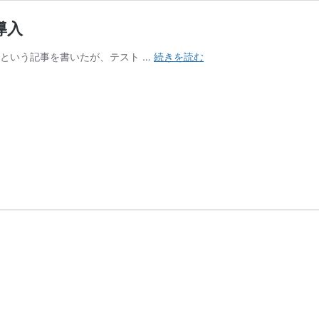
を導入
CentOS6.10
導入するという記事を書いたが、テスト …
続きを読む
に
無
料
SSL(Let’s
Encrypt)
を
導
入