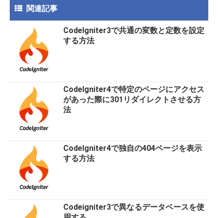
o
a
関連記事
o
CodeIgniter3で共通の変数と定数を設定
k
する方法
CodeIgniter4で特定のページにアクセス
があった際に301リダイレクトさせる方
法
CodeIgniter4で独自の404ページを表示
する方法
Codeigniter3で異なるデータベースを使
用する