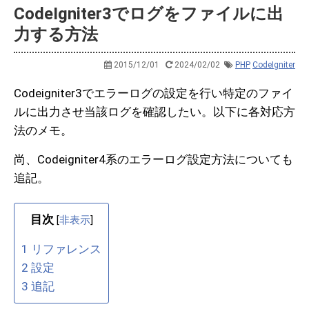
CodeIgniter3でログをファイルに出
力する方法
2015/12/01
2024/02/02
PHP
CodeIgniter
Codeigniter3でエラーログの設定を行い特定のファイ
ルに出力させ当該ログを確認したい。以下に各対応方
法のメモ。
尚、Codeigniter4系のエラーログ設定方法についても
追記。
目次
[
非表示
]
1
リファレンス
2
設定
3
追記