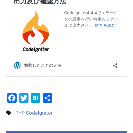
F
T
H
共
a
wi
at
有
-
PHP
CodeIgniter
ce
tt
e
b
er
n