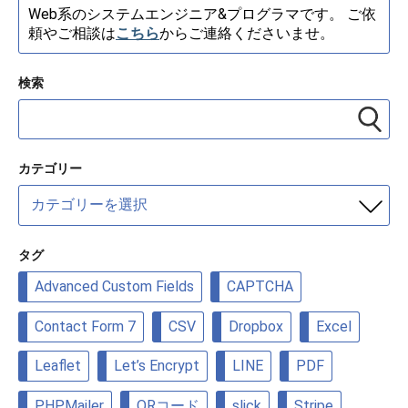
Web系のシステムエンジニア&プログラマです。 ご依
頼やご相談は
こちら
からご連絡くださいませ。
検索
カテゴリー
カ
テ
ゴ
リ
タグ
ー
Advanced Custom Fields
CAPTCHA
Contact Form 7
CSV
Dropbox
Excel
Leaflet
Let’s Encrypt
LINE
PDF
PHPMailer
QRコード
slick
Stripe