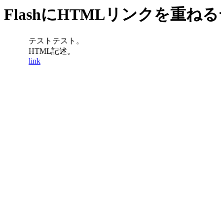
FlashにHTMLリンクを重ね
テストテスト。
HTML記述。
link