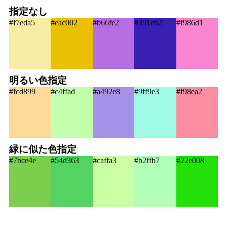
指定なし
#f7eda5
#eac002
#b66fe2
#391eb2
#f986d1
明るい色指定
#fcd899
#c4ffad
#a492e8
#9ff9e3
#f98ea2
緑に似た色指定
#7bce4e
#54d363
#caffa3
#b2ffb7
#22e008